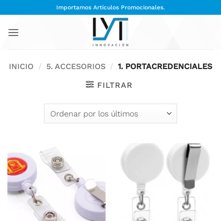
Saltar
Importamos Artículos Promocionales.
al
contenido
INICIO
/
5. ACCESORIOS
/
1. PORTACREDENCIALES
FILTRAR