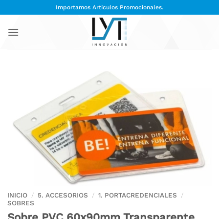
Saltar
Importamos Artículos Promocionales.
al
contenido
INICIO
/
5. ACCESORIOS
/
1. PORTACREDENCIALES
/
SOBRES
Sobre PVC 60x90mm Transparente