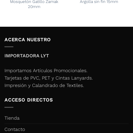
Mosquetón Gatillo Zamak
Argolla sin fin 15mm
20mm
ACERCA NUESTRO
IMPORTADORA LYT
Importamos Artículos Promocionales.
Tarjetas de PVC, PET y Cintas Lanyards.
Impresión y Calandrado de Textiles.
ACCESO DIRECTOS
Tienda
Contacto