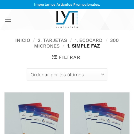
Saltar
Importamos Artículos Promocionales.
al
contenido
INICIO
/
2. TARJETAS
/
1. ECOCARD
/
300
MICRONES
/
1. SIMPLE FAZ
FILTRAR