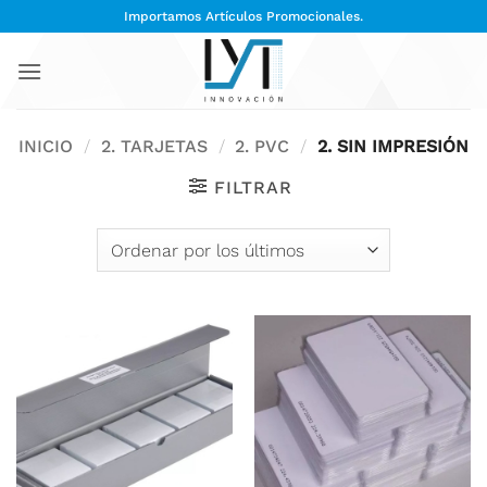
Saltar
Importamos Artículos Promocionales.
al
contenido
INICIO
/
2. TARJETAS
/
2. PVC
/
2. SIN IMPRESIÓN
FILTRAR