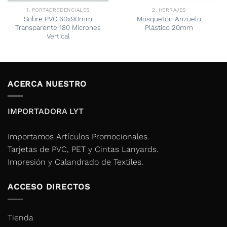
1. PORTACREDENCIALES
2. HERRAJES
Sobre PVC 60x90mm
Mosquetón Anzuelo
Transparente 180 Micrones
Plástico 20mm
Vertical
ACERCA NUESTRO
IMPORTADORA LYT
Importamos Artículos Promocionales.
Tarjetas de PVC, PET y Cintas Lanyards.
Impresión y Calandrado de Textiles.
ACCESO DIRECTOS
Tienda