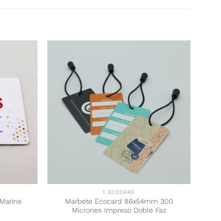
1. ECOCARD
Marine
Marbete Ecocard 86x54mm 300
Micrones Impreso Doble Faz