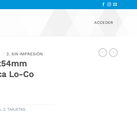
ACCEDER
C
/
2. SIN IMPRESIÓN
6x54mm
ca Lo-Co
n
,
2. TARJETAS