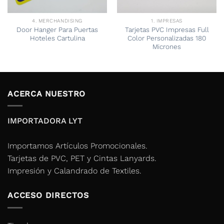
4. MERCHANDISING
1. IMPRESAS
Door Hanger Para Puertas
Tarjetas PVC Impresas Full
Hoteles Cartulina
Color Personalizadas 180
Micrones
ACERCA NUESTRO
IMPORTADORA LYT
Importamos Artículos Promocionales.
Tarjetas de PVC, PET y Cintas Lanyards.
Impresión y Calandrado de Textiles.
ACCESO DIRECTOS