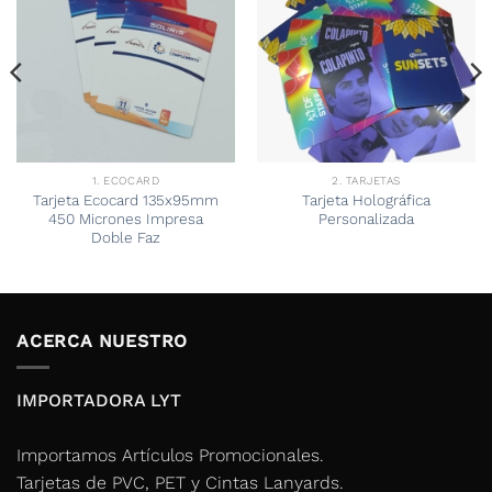
1. ECOCARD
2. TARJETAS
Tarjeta Ecocard 135x95mm
Tarjeta Holográfica
450 Micrones Impresa
Personalizada
Doble Faz
ACERCA NUESTRO
IMPORTADORA LYT
Importamos Artículos Promocionales.
Tarjetas de PVC, PET y Cintas Lanyards.