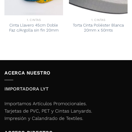
1. CINTAS
1. CINTAS
Cinta Llavero 45cm Doble
Torta Cinta Poliéster Blanca
Faz c/Argolla sin fin 20mm
20mm x 50mts
ACERCA NUESTRO
IMPORTADORA LYT
Importamos Artículos Promocionales.
Tarjetas de PVC, PET y Cintas Lanyards.
Impresión y Calandrado de Textiles.