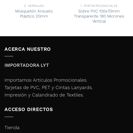
2. HERRAJES
1. PORTACREDENCIALES
Mosquetón Anzuelo
Sobre PVC 100x70mm
Plástico 20mm
Transparente 180 Micrones
Vertical
ACERCA NUESTRO
IMPORTADORA LYT
Importamos Artículos Promocionales.
Tarjetas de PVC, PET y Cintas Lanyards.
Impresión y Calandrado de Textiles.
ACCESO DIRECTOS
Tienda