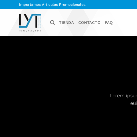
Saltar
Importamos Artículos Promocionales.
al
contenido
TIENDA
CONTACTO
FAQ
Lorem ipsum
eu