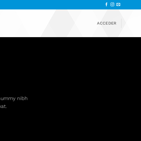
ACCEDER
nonummy nibh
at.