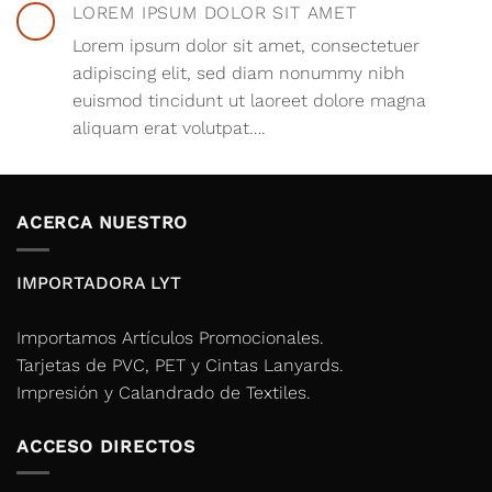
LOREM IPSUM DOLOR SIT AMET
Lorem ipsum dolor sit amet, consectetuer
adipiscing elit, sed diam nonummy nibh
euismod tincidunt ut laoreet dolore magna
aliquam erat volutpat….
ACERCA NUESTRO
IMPORTADORA LYT
Importamos Artículos Promocionales.
Tarjetas de PVC, PET y Cintas Lanyards.
Impresión y Calandrado de Textiles.
ACCESO DIRECTOS