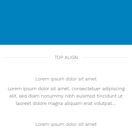
TOP ALIGN
Lorem ipsum dolor sit amet
Lorem ipsum dolor sit amet, consectetuer adipiscing
elit, sed diam nonummy nibh euismod tincidunt ut
laoreet dolore magna aliquam erat volutpat….
Lorem ipsum dolor sit amet