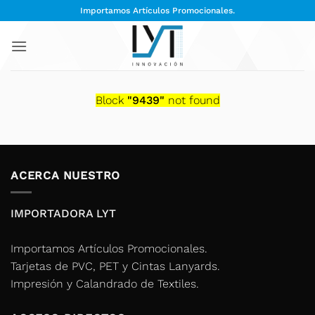
Saltar
Importamos Artículos Promocionales.
al
contenido
Block
"9439"
not found
ACERCA NUESTRO
IMPORTADORA LYT
Importamos Artículos Promocionales.
Tarjetas de PVC, PET y Cintas Lanyards.
Impresión y Calandrado de Textiles.