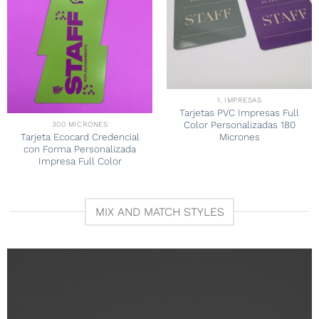
1. IMPRESAS
Tarjetas PVC Impresas Full
Color Personalizadas 180
300 MICRONES
Tarjeta Ecocard Credencial
Micrones
con Forma Personalizada
Impresa Full Color
MIX AND MATCH STYLES