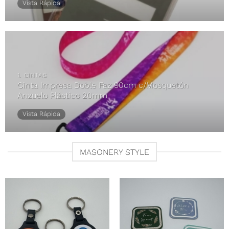
Vista Rápida
1. CINTAS
Cinta Impresa Doble Faz 90cm c/Mosquetón
Anzuelo Plástico 20mm
Vista Rápida
MASONERY STYLE