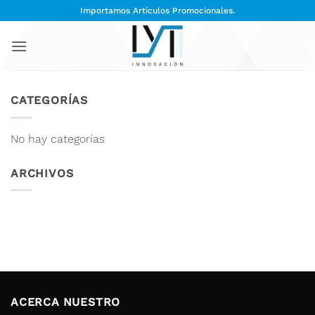
Saltar
Importamos Artículos Promocionales.
al
contenido
CATEGORÍAS
No hay categorías
ARCHIVOS
ACERCA NUESTRO